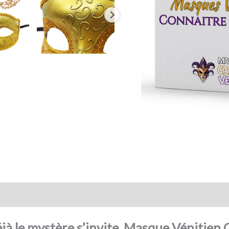
action sécurisée
FAQ
Avis
déjà le mystère s’invite. Masque Vénitien 