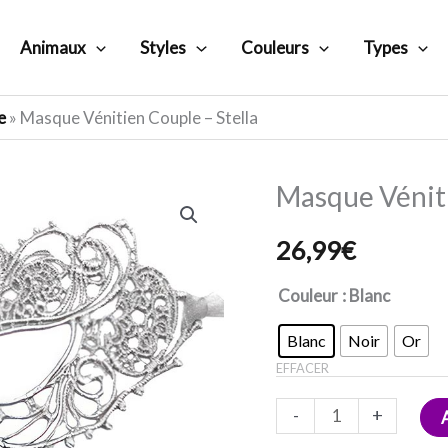
Animaux
Styles
Couleurs
Types
e
»
Masque Vénitien Couple – Stella
Masque Véniti
quantité
de
26,99
€
Masque
Vénitien
Couleur
: Blanc
Couple
Blanc
Noir
Or
-
EFFACER
Stella
-
+