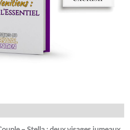
Couple – Stella : deux visages jumeaux,