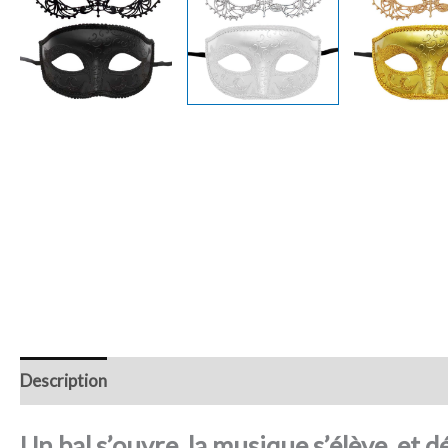
Description
Retour et Livraison
SAV Français
Trans
Un bal s’ouvre, la musique s’élève, et 