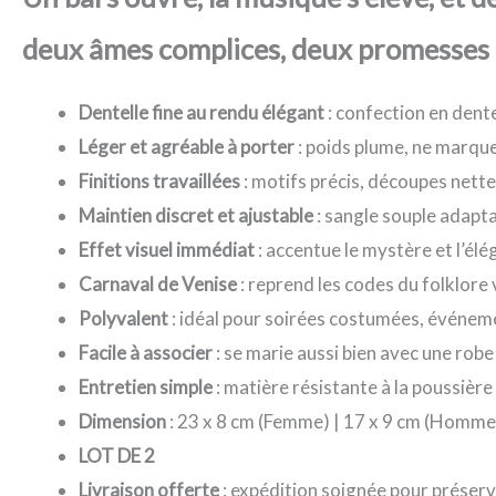
deux âmes complices, deux promesses d
Dentelle fine au rendu élégant
: confection en dentel
Léger et agréable à porter
: poids plume, ne marque
Finitions travaillées
: motifs précis, découpes nette
Maintien discret et ajustable
: sangle souple adapta
Effet visuel immédiat
: accentue le mystère et l’él
Carnaval de Venise
: reprend les codes du folklore
Polyvalent
: idéal pour soirées costumées, événeme
Facile à associer
: se marie aussi bien avec une rob
Entretien simple
: matière résistante à la poussièr
Dimension
: 23 x 8 cm (Femme) | 17 x 9 cm (Homme
LOT DE 2
Livraison offerte
: expédition soignée pour préserv