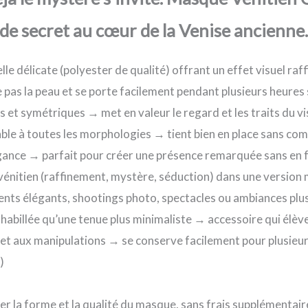
e secret au cœur de la Venise ancienne.
le délicate (polyester de qualité) offrant un effet visuel raff
 pas la peau et se porte facilement pendant plusieurs heures
s et symétriques → met en valeur le regard et les traits du vi
ble à toutes les morphologies → tient bien en place sans com
égance → parfait pour créer une présence remarquée sans en f
 vénitien (raffinement, mystère, séduction) dans une version
nts élégants, shootings photo, spectacles ou ambiances plus
e habillée qu’une tenue plus minimaliste → accessoire qui élè
e et aux manipulations → se conserve facilement pour plusieurs
)
er la forme et la qualité du masque, sans frais supplémentair