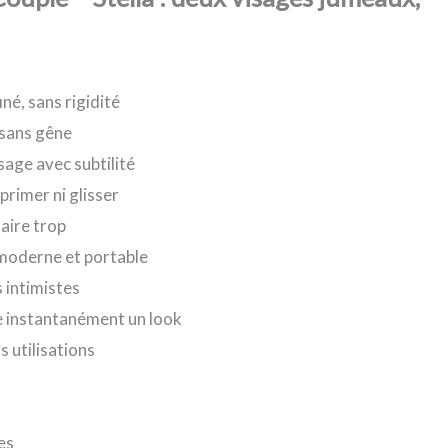
iné, sans rigidité
 sans gêne
sage avec subtilité
primer ni glisser
aire trop
 moderne et portable
 intimistes
ve instantanément un look
 utilisations
es