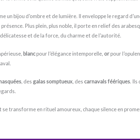
me un bijou d’ombre et de lumière. Il enveloppe le regard d’un
présence. Plus plein, plus noble, il porte en relief des arabe
 délicatesse et de la force, du charme et de l’autorité.
mpérieuse,
blanc
pour l’élégance intemporelle,
or
pour l’opule
aval.
 masquées
, des
galas somptueux
, des
carnavals féériques
. Il
egards.
nt se transforme en rituel amoureux, chaque silence en prom