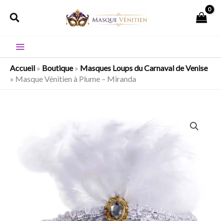
Aller
Rechercher
au
contenu
Accueil
»
Boutique
»
Masques Loups du Carnaval de Venise
»
Masque Vénitien à Plume – Miranda
quantité
de
Masque
Vénitien
à
Plume
-
Miranda