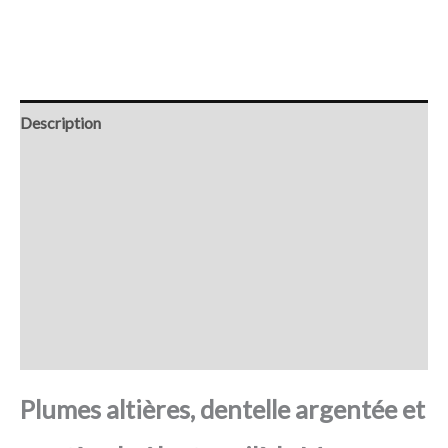
Description
Retour et Livraison
SAV Français
Transaction sécurisée
FAQ
Avis
Plumes altières, dentelle argentée et