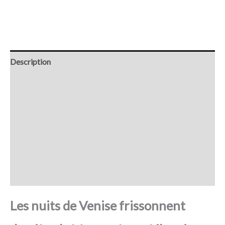
Description
Retour et Livraison
SAV Français
Transaction sécurisée
FAQ
Avis
Les nuits de Venise frissonnent