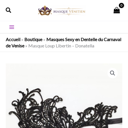
Aller
Rechercher
au
contenu
Accueil
»
Boutique
»
Masques Sexy en Dentelle du Carnaval
de Venise
»
Masque Loup Libertin – Donatella
quantité
de
Masque
Loup
Libertin
-
Donatella