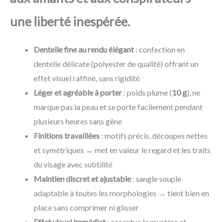
une liberté inespérée.
Dentelle fine au rendu élégant
: confection en
dentelle délicate (polyester de qualité) offrant un
effet visuel raffiné, sans rigidité
Léger et agréable à porter
: poids plume (
10 g
), ne
marque pas la peau et se porte facilement pendant
plusieurs heures sans gêne
Finitions travaillées
: motifs précis, découpes nettes
et symétriques → met en valeur le regard et les traits
du visage avec subtilité
Maintien discret et ajustable
: sangle souple
adaptable à toutes les morphologies → tient bien en
place sans comprimer ni glisser
Effet visuel immédiat
: accentue le mystère et