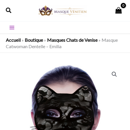
Aller
Rechercher
au
contenu
Accueil
»
Boutique
»
Masques Chats de Venise
»
Masque
Catwoman Dentelle – Emilia
quantité
de
Masque
Catwoman
Dentelle
-
Emilia